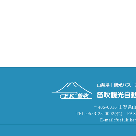
〒405-0016 山梨県
TEL:0553-23-0002(代) FAX
E-mail:fuefukika