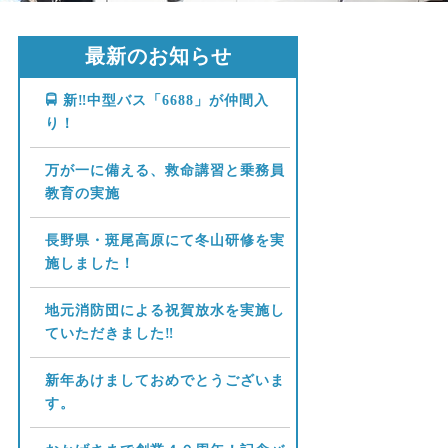
最新のお知らせ
🚍 新‼中型バス「6688」が仲間入
り！
万が一に備える、救命講習と乗務員
教育の実施
長野県・斑尾高原にて冬山研修を実
施しました！
地元消防団による祝賀放水を実施し
ていただきました‼
新年あけましておめでとうございま
す。