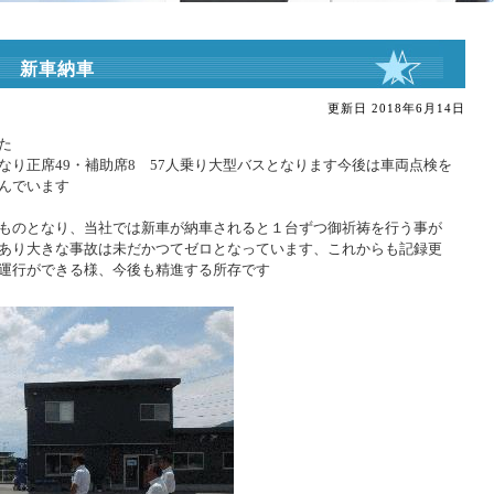
新車納車
更新日
2018年6月14日
た
なり正席
49
・補助席
8
57
人乗り大型バスとなります今後は車両点検を
んでいます
ものとなり、当社では新車が納車されると１台ずつ御祈祷を行う事が
あり大きな事故は未だかつてゼロとなっています、これからも記録更
運行ができる様、今後も精進する所存です